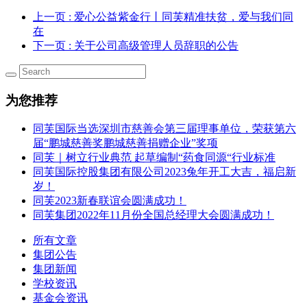
上一页
: 爱心公益紫金行丨同芙精准扶贫，爱与我们同
在
下一页
: 关于公司高级管理人员辞职的公告
为您推荐
同芙国际当选深圳市慈善会第三届理事单位，荣获第六
届“鹏城慈善奖鹏城慈善捐赠企业”奖项
同芙｜树立行业典范 起草编制“药食同源“行业标准
同芙国际控股集团有限公司2023兔年开工大吉，福启新
岁！
同芙2023新春联谊会圆满成功！
同芙集团2022年11月份全国总经理大会圆满成功！
所有文章
集团公告
集团新闻
学校资讯
基金会资讯